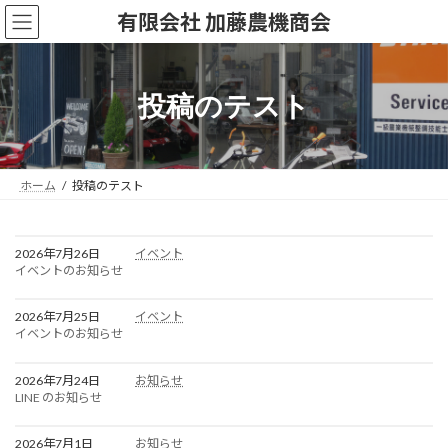
コ
ナ
有限会社 加藤農機商会
ン
ビ
テ
ゲ
ン
ー
ツ
シ
投稿のテスト
へ
ョ
ス
ン
キ
に
ッ
移
ホーム
投稿のテスト
プ
動
2026年7月26日
イベント
イベントのお知らせ
2026年7月25日
イベント
イベントのお知らせ
2026年7月24日
お知らせ
LINE のお知らせ
2026年7月1日
お知らせ