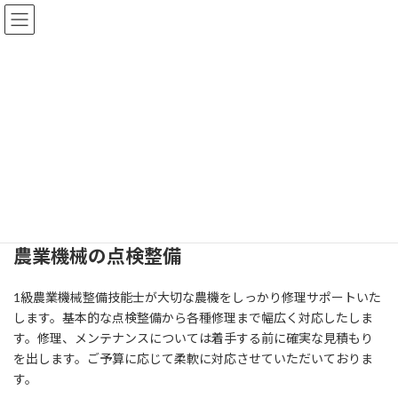
コ
ナ
有限会社 加藤農機商会
ン
ビ
テ
ゲ
ン
ー
ツ
シ
サービス
へ
ョ
ス
ン
キ
に
ッ
移
ホーム
サービス
プ
動
農業機械の点検整備
1級農業機械整備技能士が大切な農機をしっかり修理サポートいた
します。基本的な点検整備から各種修理まで幅広く対応したしま
す。修理、メンテナンスについては着手する前に確実な見積もり
を出します。ご予算に応じて柔軟に対応させていただいておりま
す。