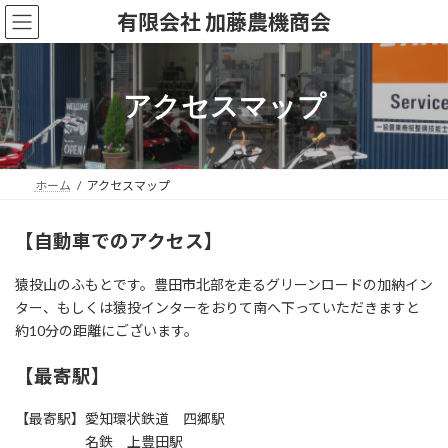
コ
ナ
有限会社 加藤農機商会
ン
ビ
テ
ゲ
ン
ー
ツ
シ
アクセスマップ
へ
ョ
ス
ン
キ
に
ッ
移
ホーム
アクセスマップ
プ
動
【自動車でのアクセス】
猿投山のふもとです。豊田市北部を走るグリーンロードの加納イン
ター、もしくは猿投インターをおりて南へ下っていただきますと
約10分の距離にございます。
【最寄駅】
【最寄駅】愛知環状鉄道 四郷駅
名鉄 上豊田駅