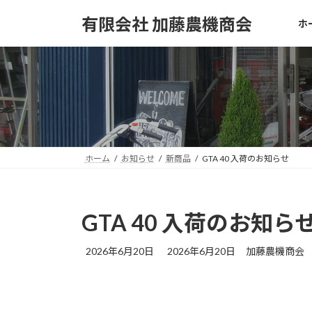
コ
ナ
有限会社 加藤農機商会
ホ
ン
ビ
テ
ゲ
ン
ー
ツ
シ
へ
ョ
ス
ン
キ
に
ッ
移
プ
動
ホーム
お知らせ
新商品
GTA 40 入荷のお知らせ
GTA 40 入荷のお知ら
最
2026年6月20日
2026年6月20日
加藤農機商会
終
更
新
日